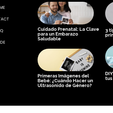
ME
TACT
Cuidado Prenatal: La Clave
3 t
AQ
para un Embarazo
pri
Saludable
IDE
DIY
Primeras Imágenes del
tus
Bebé: ¿Cuándo Hacer un
Ultrasonido de Género?