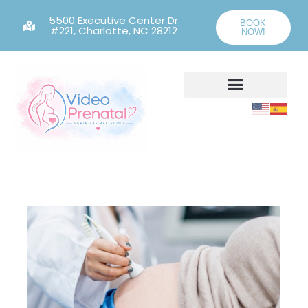
5500 Executive Center Dr
BOOK
#221, Charlotte, NC 28212
NOW!