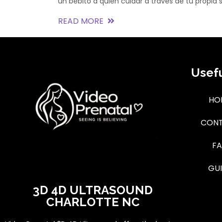
un bebito a quien cuidar a través de tu propia 
READ MORE
Usefu
HO
CON
F
GU
3D 4D ULTRASOUND
CHARLOTTE NC