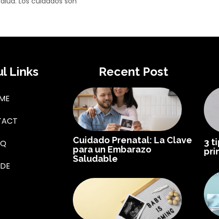
salud. Los cuidados son
l Links
Recent Post
ME
TACT
Cuidado Prenatal: La Clave
3 t
AQ
para un Embarazo
pri
Saludable
IDE